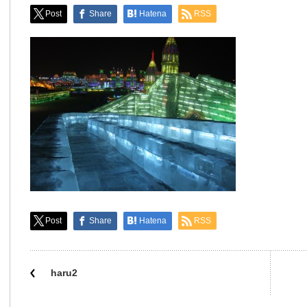
Post
Share
Hatena
RSS
Post
Share
Hatena
RSS
haru2