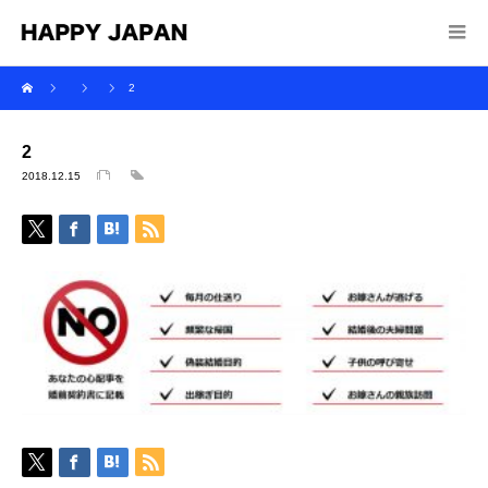
2
2
2018.12.15