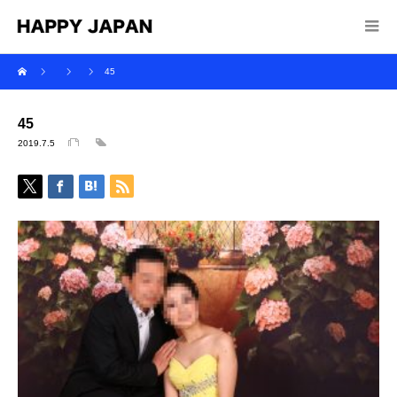
45
45
2019.7.5