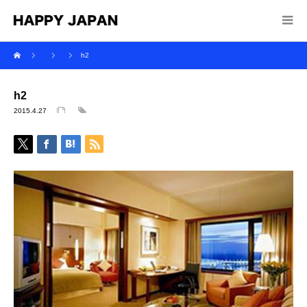
h2
h2
2015.4.27